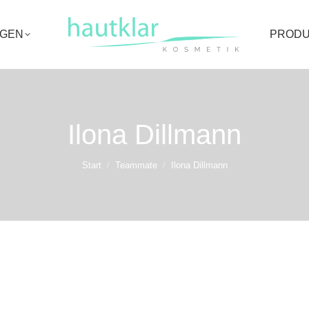
NGEN
PRODU
Ilona Dillmann
Sie befinden sich hier:
Start
Teammate
Ilona Dillmann