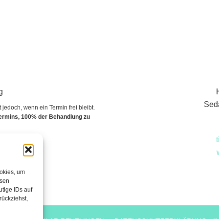
g
Seda
edoch, wenn ein Termin frei bleibt.
Termins, 100% der Behandlung zu
ookies, um
esen
tige IDs auf
rückziehst,